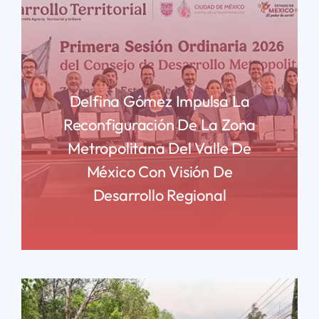
Delfina Gómez Impulsa La
Reconfiguración De La Zona
Metropolitana Del Valle De
México Con Visión De
Desarrollo Regional
READ MORE