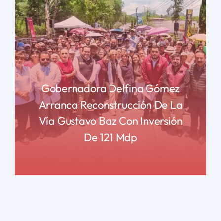
Gobernadora Delfina Gómez
Arranca Reconstrucción De La
Vía Gustavo Baz Con Inversión
De 121 Mdp
READ MORE