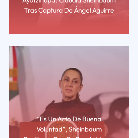
Tras Captura De Ángel Aguirre
READ MORE
“Es Un Acto De Buena
Voluntad”, Sheinbaum