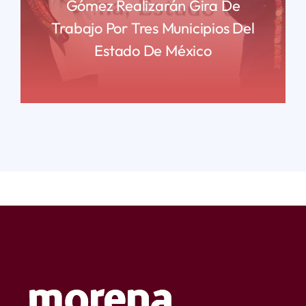
Gómez Realizarán Gira De
Trabajo Por Tres Municipios Del
Estado De México
READ MORE