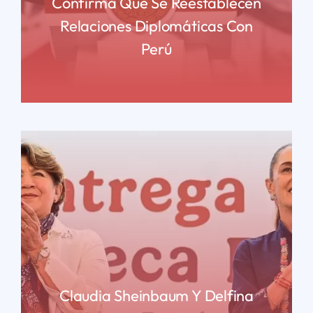
Confirma Que Se Reestablecen
Relaciones Diplomáticas Con
Perú
READ MORE
Claudia Sheinbaum Y Delfina