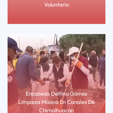
Voluntario
READ MORE
Encabeza Delfina Gómez
Limpieza Masiva En Canales De
Chimalhuacán