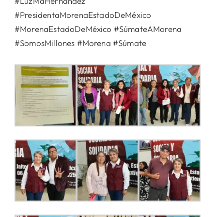
#LuzMaHernández
#PresidentaMorenaEstadoDeMéxico
#MorenaEstadoDeMéxico #SúmateAMorena
#SomosMillones #Morena #Súmate