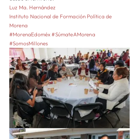
Luz Ma. Hernández
Instituto Nacional de Formación Política de
Morena
#MorenaEdoméx
#SúmateAMorena
#SomosMillones