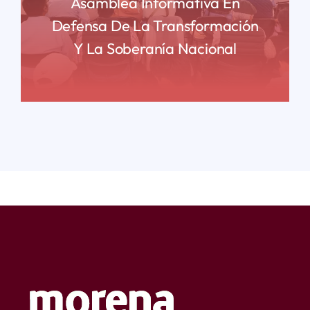
Asamblea Informativa En
Defensa De La Transformación
Y La Soberanía Nacional
READ MORE