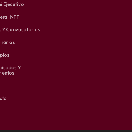
 Ejecutivo
lera INFP
s Y Convocatorias
onarios
pios
icados Y
entos
cto