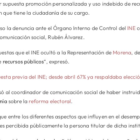
 supuesta promoción personalizada y uso indebido de recur
 que tiene la ciudadanía de su cargo.
so la denuncia ante el Órgano Interno de Control del
INE
c
omunicación social, Rubén Álvarez.
uestas que el INE ocultó a la Representación de
Morena
, d
de
recursos públicos
“, expresó.
sta previa del INE; desde abril 67% ya respaldaba elecció
só al coordinador de comunicación social de haber instrui
nía
sobre la
reforma electoral
.
ue entre los diferentes aspectos que influyen en el desem
 es percibida públicamente la persona titular de dicha insti