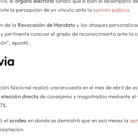
iva, el
órgano electoral
señaló que si bien el desempeño de
iste la percepción de un vínculo ante la
opinión pública.
ón de la
Revocación de Mandato
y los ataques personaliza
il y pertinente conocer el grado de reconocimiento ante la
ción”, apuntó.
via
ón Nacional realizó una encuesta en el mes de abril de est
a
elección directa
de consejeros y magistrados mediante el 
67%.
ó el
sondeo
en donde se demostró que en seis meses la
apr
aceptación.