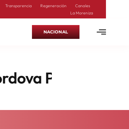
Transparencia
Regeneración
Canales
La Moreniza
NACIONAL
a Por Promoción P