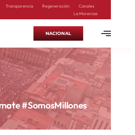
Transparencia
Regeneración
Canales
La Moreniza
NACIONAL
mate #SomosMillones