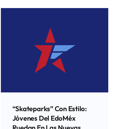
“Skateparks” Con Estilo:
Jóvenes Del EdoMéx
Ruedan En Las Nuevas