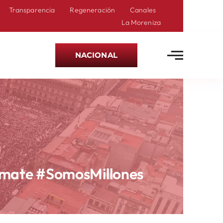
Transparencia
Regeneración
Canales
La Moreniza
NACIONAL
mate #SomosMillones