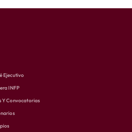
 Ejecutivo
lera INFP
s Y Convocatorias
onarios
pios